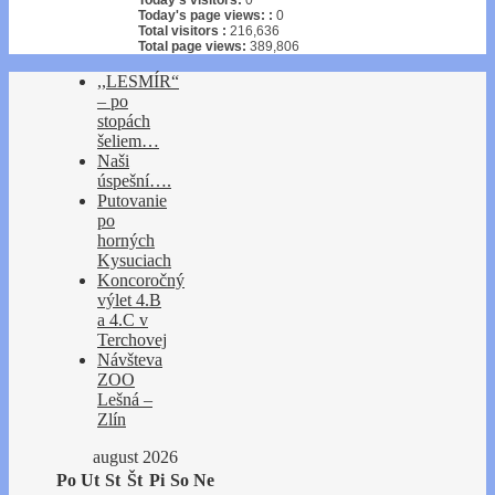
Today's page views: :
0
Total visitors :
216,636
Total page views:
389,806
,,LESMÍR“
– po
stopách
šeliem…
Naši
úspešní….
Putovanie
po
horných
Kysuciach
Koncoročný
výlet 4.B
a 4.C v
Terchovej
Návšteva
ZOO
Lešná –
Zlín
august 2026
Po
Ut
St
Št
Pi
So
Ne