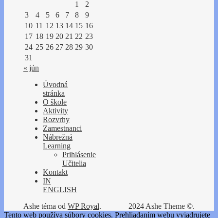
1
2
3
4
5
6
7
8
9
10
11
12
13
14
15
16
17
18
19
20
21
22
23
24
25
26
27
28
29
30
31
« jún
Úvodná
stránka
O škole
Aktivity
Rozvrhy
Zamestnanci
Nábrežná
Learning
Prihlásenie
Učitelia
Kontakt
IN
ENGLISH
Ashe téma od
WP Royal
.
2024 Ashe Theme ©.
Tento web používa súbory cookies. Prehliadaním webu vyjadrujete