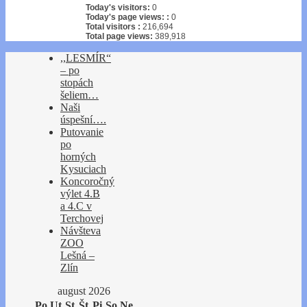
Today's visitors:
0
Today's page views: :
0
Total visitors :
216,694
Total page views:
389,918
,,LESMÍR“
– po
stopách
šeliem…
Naši
úspešní….
Putovanie
po
horných
Kysuciach
Koncoročný
výlet 4.B
a 4.C v
Terchovej
Návšteva
ZOO
Lešná –
Zlín
august 2026
Po
Ut
St
Št
Pi
So
Ne