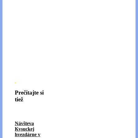
Prečítajte si
tiež
Návšteva
Kysuckej
hvezdárne v