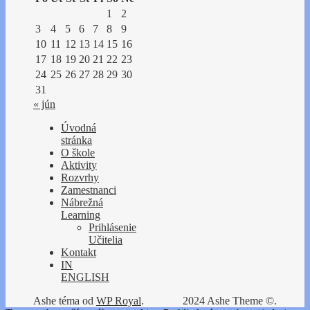
1
2
3
4
5
6
7
8
9
10
11
12
13
14
15
16
17
18
19
20
21
22
23
24
25
26
27
28
29
30
31
« jún
Úvodná
stránka
O škole
Aktivity
Rozvrhy
Zamestnanci
Nábrežná
Learning
Prihlásenie
Učitelia
Kontakt
IN
ENGLISH
Ashe téma od
WP Royal
.
2024 Ashe Theme ©.