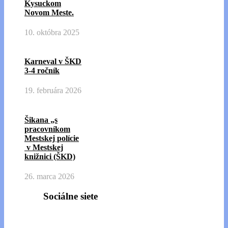
Kysuckom
Novom Meste.
10. októbra 2025
Karneval v ŠKD
3-4 ročník
19. februára 2026
Šikana „s
pracovníkom
Mestskej polície
v Mestskej
knižnici (ŠKD)
26. marca 2026
Sociálne siete