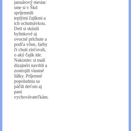
januárový mesiac
sme si v Škd
spríjemnili
teplými čajíkmi a
ich ochutnávkou.
Deti si skúsili
bylinkové aj
ovocné príchute a
podľa vône, farby
či chuti zisťovali,
o aký čajík ide.
Nakoniec si malí
dizajnéri navrhli a
zostrojili vlastné
šálky. Príjemné
popoludnia sa
páčili deťom aj
pani
vychovávateľkám.