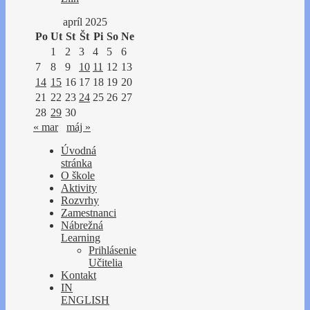
apríl 2025
Po
Ut
St
Št
Pi
So
Ne
1
2
3
4
5
6
7
8
9
10
11
12
13
14
15
16
17
18
19
20
21
22
23
24
25
26
27
28
29
30
« mar
máj »
Úvodná
stránka
O škole
Aktivity
Rozvrhy
Zamestnanci
Nábrežná
Learning
Prihlásenie
Učitelia
Kontakt
IN
ENGLISH