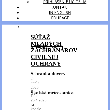
PRIHLÁSENIE UČITELIA
KONTAKT
IN ENGLISH
EDUPAGE
SÚŤAŽ
MLADÝCH
Sociálne siete
ZÁCHRANÁROV
CIVILNEJ
OCHRANY
Schránka dôvery
/
24.
apríla
2025
Školská meteostanica
Dňa
23.4.2025
sa
konalo