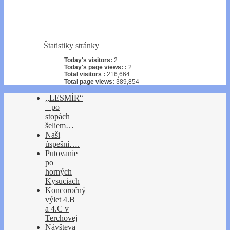
Štatistiky stránky
Today's visitors:
2
Today's page views: :
2
Total visitors :
216,664
Total page views:
389,854
,,LESMÍR“
– po
stopách
šeliem…
Naši
úspešní….
Putovanie
po
horných
Kysuciach
Koncoročný
výlet 4.B
a 4.C v
Terchovej
Návšteva