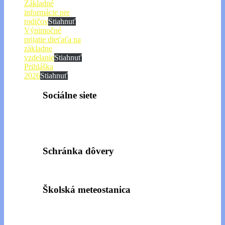
Základné
informácie pre
rodičov
Stiahnuť
Výnimočné
prijatie dieťaťa na
základne
vzdelanie
Stiahnuť
Prihláška
2026
Stiahnuť
Sociálne siete
Schránka dôvery
Školská meteostanica