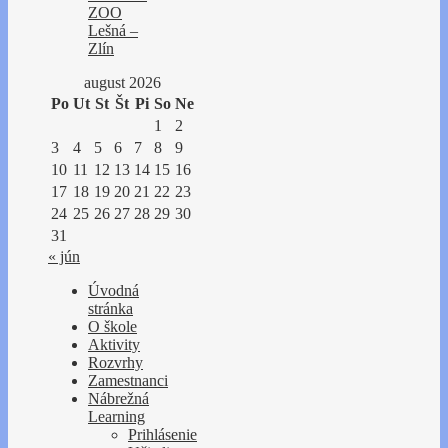
ZOO
Lešná –
Zlín
august 2026
Po
Ut
St
Št
Pi
So
Ne
1
2
3
4
5
6
7
8
9
10
11
12
13
14
15
16
17
18
19
20
21
22
23
24
25
26
27
28
29
30
31
« jún
Úvodná
stránka
O škole
Aktivity
Rozvrhy
Zamestnanci
Nábrežná
Learning
Prihlásenie