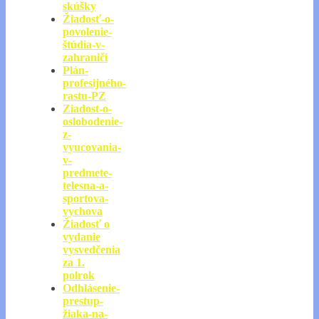
skúšky
Žiadosť-o-
povolenie-
štúdia-v-
zahraničí
Plán-
profesijného-
rastu-PZ
Ziadost-o-
oslobodenie-
z-
vyucovania-
v-
predmete-
telesna-a-
sportova-
vychova
Žiadosť o
vydanie
vysvedčenia
za 1.
polrok
Odhlásenie-
prestup-
žiaka-na-