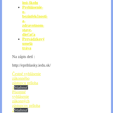
inú-školu
Prehlásenie-
o-
bezinfekčnosti-
a-
zdravotnom-
stave-
dieťaťa
Prevádzkový
umelá
tráva
Na zápis detí :
http://eprihlasky.iedu.sk/
Čestné vyhlásenie
zákonného
zástupcu príloha
1
Stiahnuť
Písomné
vyhlásenie
zákonných
zástupcov príloha
2
Stiahnuť