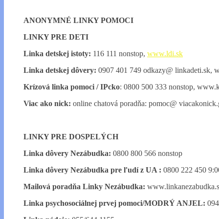
ANONYMNÉ LINKY POMOCI
LINKY PRE DETI
Linka detskej istoty:
116 111 nonstop,
www.ldi.sk
Linka detskej dôvery:
0907 401 749 odkazy@ linkadeti.sk, w
Krízová linka pomoci / IPcko
: 0800 500 333 nonstop, www.k
Viac ako nick:
online chatová poradňa: pomoc@ viacakonick
LINKY PRE DOSPELÝCH
Linka dôvery Nezábudka:
0800 800 566 nonstop
Linka dôvery Nezábudka pre ľudí z UA :
0800 222 450 9:0
Mailová poradňa Linky Nezábudka:
www.linkanezabudka.
Linka psychosociálnej prvej pomoci/MODRÝ ANJEL:
094