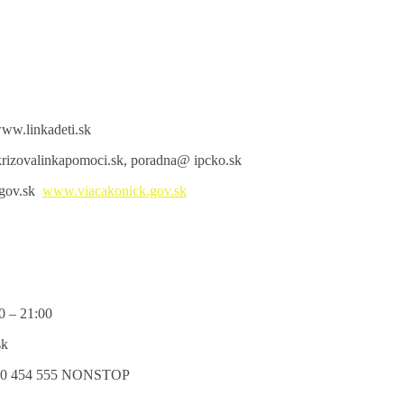
ww.linkadeti.sk
rizovalinkapomoci.sk, poradna@ ipcko.sk
.gov.sk
www.viacakonick.gov.sk
0 – 21:00
sk
0 454 555 NONSTOP