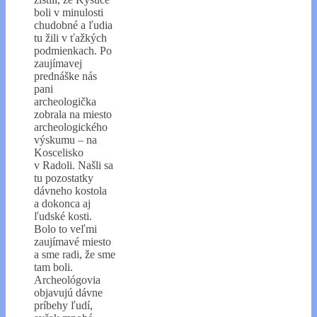
boli v minulosti
chudobné a ľudia
tu žili v ťažkých
podmienkach. Po
zaujímavej
prednáške nás
pani
archeologička
zobrala na miesto
archeologického
výskumu – na
Koscelisko
v Radoli. Našli sa
tu pozostatky
dávneho kostola
a dokonca aj
ľudské kosti.
Bolo to veľmi
zaujímavé miesto
a sme radi, že sme
tam boli.
Archeológovia
objavujú dávne
príbehy ľudí,