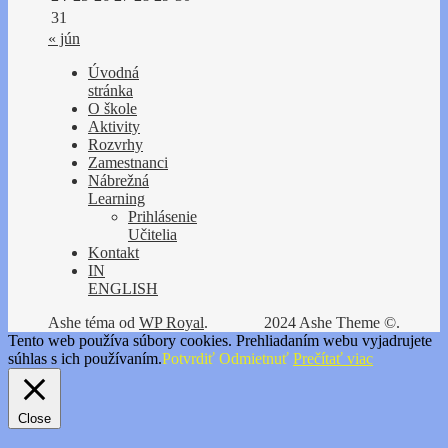
31
« jún
Úvodná
stránka
O škole
Aktivity
Rozvrhy
Zamestnanci
Nábrežná
Learning
Prihlásenie
Učitelia
Kontakt
IN
ENGLISH
Ashe téma od
WP Royal
.
2024 Ashe Theme ©.
Tento web používa súbory cookies. Prehliadaním webu vyjadrujete
súhlas s ich používaním.
Potvrdiť
Odmietnuť
Prečítať viac
Close