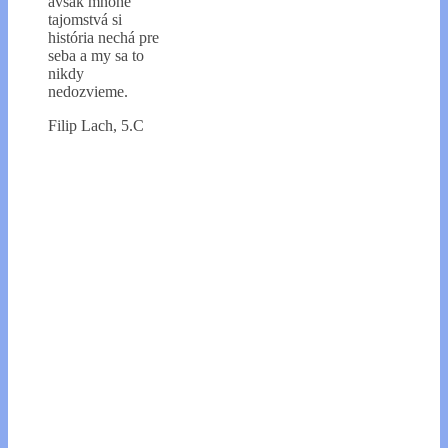
avšak mnohé
tajomstvá si
história nechá pre
seba a my sa to
nikdy
nedozvieme.
Filip Lach, 5.C