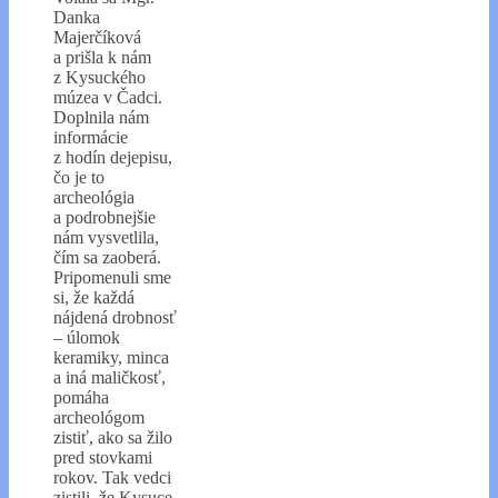
Danka
Majerčíková
a prišla k nám
z Kysuckého
múzea v Čadci.
Doplnila nám
informácie
z hodín dejepisu,
čo je to
archeológia
a podrobnejšie
nám vysvetlila,
čím sa zaoberá.
Pripomenuli sme
si, že každá
nájdená drobnosť
– úlomok
keramiky, minca
a iná maličkosť,
pomáha
archeológom
zistiť, ako sa žilo
pred stovkami
rokov. Tak vedci
zistili, že Kysuce