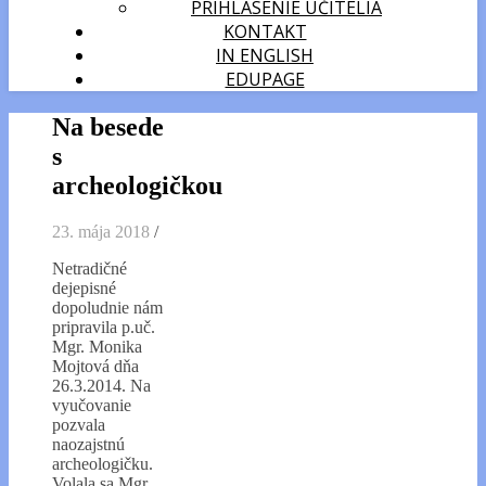
PRIHLÁSENIE UČITELIA
KONTAKT
IN ENGLISH
EDUPAGE
Na besede
s
archeologičkou
23. mája 2018
/
Netradičné
dejepisné
dopoludnie nám
pripravila p.uč.
Mgr. Monika
Mojtová dňa
26.3.2014. Na
vyučovanie
pozvala
naozajstnú
archeologičku.
Volala sa Mgr.