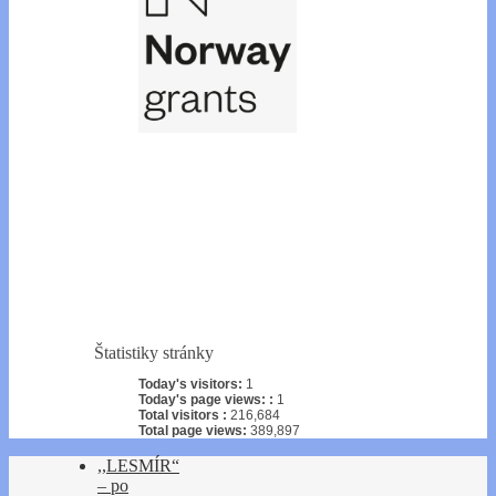
Štatistiky stránky
Today's visitors:
1
Today's page views: :
1
Total visitors :
216,684
Total page views:
389,897
,,LESMÍR“
– po