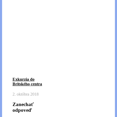
Exkurzia do
Britského centra
2. októbra 2018
Zanechať
odpoveď