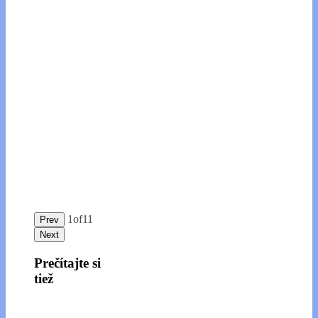
1
of
11
Prev
Next
Prečítajte si
tiež