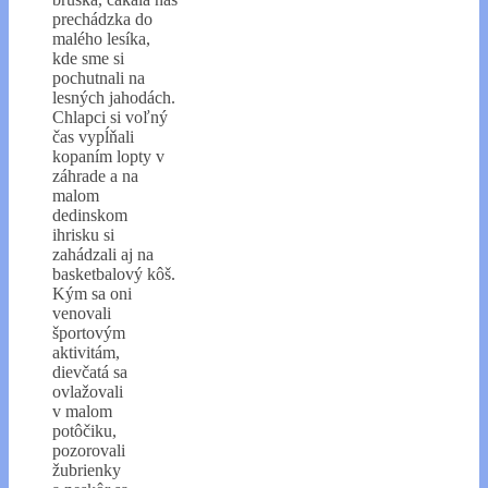
prechádzka do
malého lesíka,
kde sme si
pochutnali na
lesných jahodách.
Chlapci si voľný
čas vypĺňali
kopaním lopty v
záhrade a na
malom
dedinskom
ihrisku si
zahádzali aj na
basketbalový kôš.
Kým sa oni
venovali
športovým
aktivitám,
dievčatá sa
ovlažovali
v malom
potôčiku,
pozorovali
žubrienky