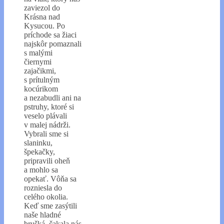
zaviezol do
Krásna nad
Kysucou. Po
príchode sa žiaci
najskôr pomaznali
s malými
čiernymi
zajačikmi,
s prítulným
kocúrikom
a nezabudli ani na
pstruhy, ktoré si
veselo plávali
v malej nádrži.
Vybrali sme si
slaninku,
špekačky,
pripravili oheň
a mohlo sa
opekať. Vôňa sa
rozniesla do
celého okolia.
Keď sme zasýtili
naše hladné
brušká, čakala nás