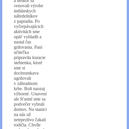
a neskôr sa
venovali výrobe
indiánskych
náhrdelníkov
z papradia. Po
vyčerpávajúcich
aktivitách sme
opäť vyhladli a
nastal čas
grilovania. Pani
učiteľka
pripravila kuracie
stehienka, ktoré
sme si
dochrumkava
ugrilovali
v záhradnom
krbe. Boli naozaj
výborné. Unavení
ale šťastní sme sa
podvečer vybrali
domov. Na stanici
na nás už
netrpezlivo čakali
rodičia. Chvíle