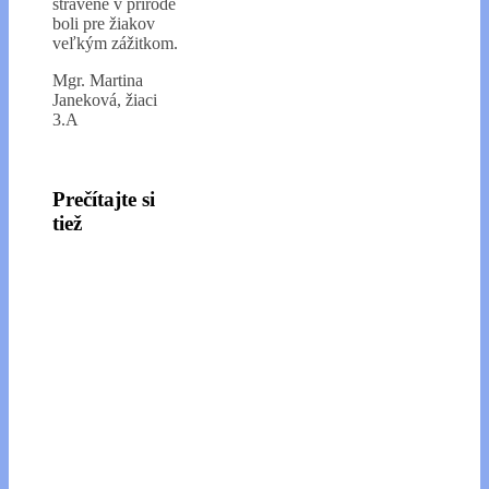
strávené v prírode
boli pre žiakov
veľkým zážitkom.
Mgr. Martina
Janeková, žiaci
3.A
Prečítajte si
tiež