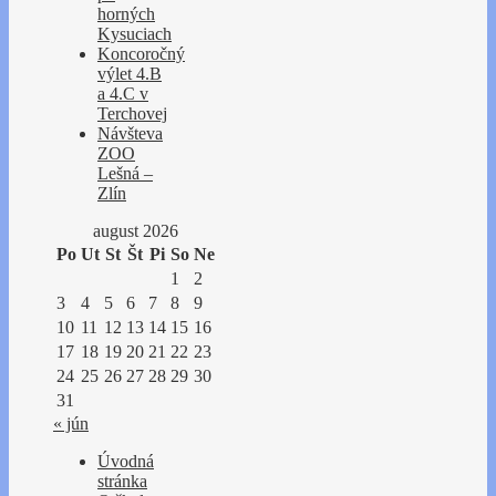
horných
Kysuciach
Koncoročný
výlet 4.B
a 4.C v
Terchovej
Návšteva
ZOO
Lešná –
Zlín
august 2026
Po
Ut
St
Št
Pi
So
Ne
1
2
3
4
5
6
7
8
9
10
11
12
13
14
15
16
17
18
19
20
21
22
23
24
25
26
27
28
29
30
31
« jún
Úvodná
stránka