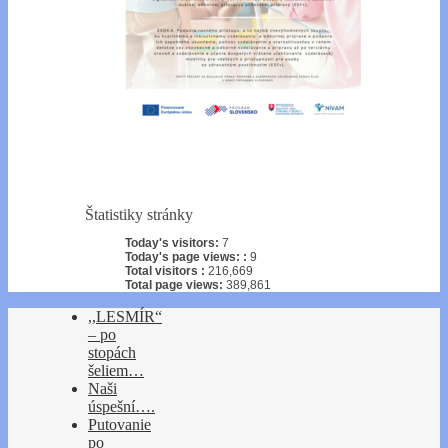
Štatistiky stránky
Today's visitors:
7
Today's page views: :
9
Total visitors :
216,669
Total page views:
389,861
,,LESMÍR“
– po
stopách
šeliem…
Naši
úspešní….
Putovanie
po