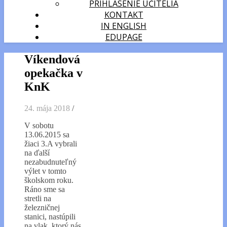
PRIHLÁSENIE UČITELIA
KONTAKT
IN ENGLISH
EDUPAGE
Víkendová
opekačka v
KnK
24. mája 2018
/
V sobotu
13.06.2015 sa
žiaci 3.A vybrali
na ďalší
nezabudnuteľný
výlet v tomto
školskom roku.
Ráno sme sa
stretli na
železničnej
stanici, nastúpili
na vlak, ktorý nás