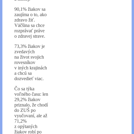
90,1% žiakov sa
zaujíma o to, ako
zdravo žiť.
Väčšina sa chce
rozprávať práve
o zdravej strave.
73,3% žiakov je
zvedavých
na život svojich
rovesníkov
v iných krajinách
a chcú sa
dozvedieť viac.
Čo sa týka
voľného času: len
29,2% žiakov
priznalo, že chodí
do ZUŠ po
vyučovaní, ale až
71,2%
z opýtaných
žiakov robí po