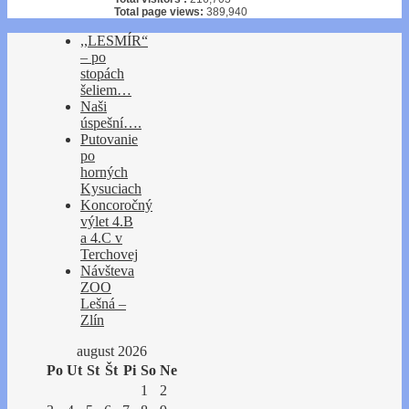
Total page views:
389,940
,,LESMÍR“
– po
stopách
šeliem…
Naši
úspešní….
Putovanie
po
horných
Kysuciach
Koncoročný
výlet 4.B
a 4.C v
Terchovej
Návšteva
ZOO
Lešná –
Zlín
august 2026
Po
Ut
St
Št
Pi
So
Ne
1
2