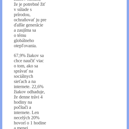
že je potrebné žiť
v súlade s
prírodou,
ochraňovať ju pre
ďalšie generácie
a zaujíma sa
o tému
globálneho
otepľovania.
67,9% žiakov sa
chce naučiť viac
o tom, ako sa
správať na
sociálnych
sieťach a na
internete. 22,6%
žiakov odhaduje,
že denne trávi 4
hodiny na
počítači a
internete. Len
necelých 20%
hovorí o 1 hodine
a menej.