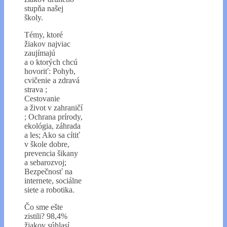
stupňa našej
školy.
Témy, ktoré
žiakov najviac
zaujímajú
a o ktorých chcú
hovoriť: Pohyb,
cvičenie a zdravá
strava ;
Cestovanie
a život v zahraničí
; Ochrana prírody,
ekológia, záhrada
a les; Ako sa cítiť
v škole dobre,
prevencia šikany
a sebarozvoj;
Bezpečnosť na
internete, sociálne
siete a robotika.
Čo sme ešte
zistili? 98,4%
žiakov súhlasí,