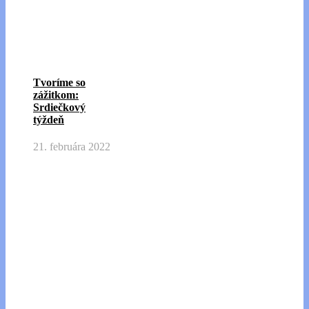
Tvoríme so
zážitkom:
Srdiečkový
týždeň
21. februára 2022