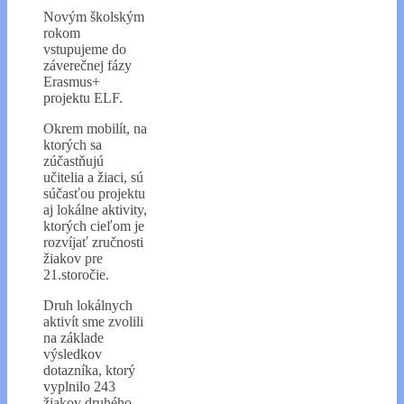
Novým školským
rokom
vstupujeme do
záverečnej fázy
Erasmus+
projektu ELF.
Okrem mobilít, na
ktorých sa
zúčastňujú
učitelia a žiaci, sú
súčasťou projektu
aj lokálne aktivity,
ktorých cieľom je
rozvíjať zručnosti
žiakov pre
21.storočie.
Druh lokálnych
aktivít sme zvolili
na základe
výsledkov
dotazníka, ktorý
vyplnilo 243
žiakov druhého