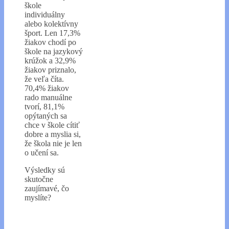
škole
individuálny
alebo kolektívny
šport. Len 17,3%
žiakov chodí po
škole na jazykový
krúžok a 32,9%
žiakov priznalo,
že veľa číta.
70,4% žiakov
rado manuálne
tvorí, 81,1%
opýtaných sa
chce v škole cítiť
dobre a myslia si,
že škola nie je len
o učení sa.
Výsledky sú
skutočne
zaujímavé, čo
myslíte?