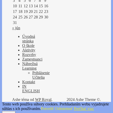
3
4
5
6
7
8
9
10
11
12
13
14
15
16
17
18
19
20
21
22
23
24
25
26
27
28
29
30
31
« jún
Úvodná
stránka
O škole
Aktivity
Rozvrhy
Zamestnanci
Nábrežná
Learning
Prihlásenie
Učitelia
Kontakt
IN
ENGLISH
Ashe téma od
WP Royal
.
2024 Ashe Theme ©.
Tento web používa súbory cookies. Prehliadaním webu vyjadrujete
súhlas s ich používaním.
Potvrdiť
Odmietnuť
Prečítať viac