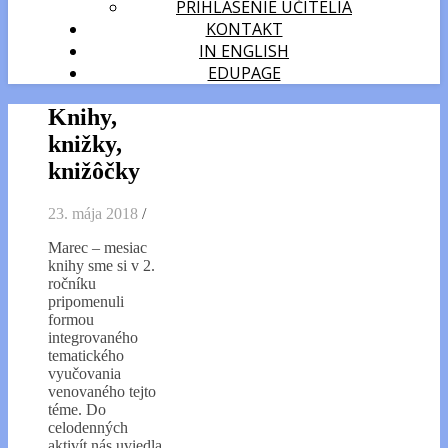
PRIHLÁSENIE UČITELIA
KONTAKT
IN ENGLISH
EDUPAGE
Knihy,
knižky,
knižôčky
23. mája 2018
/
Marec – mesiac
knihy sme si v 2.
ročníku
pripomenuli
formou
integrovaného
tematického
vyučovania
venovaného tejto
téme. Do
celodenných
aktivít nás uviedla