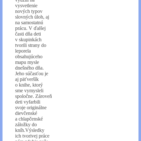
vysvetlenie
nových typov
slovných úloh, aj
na samostatnú
prácu. V ďalšej
časti dňa deti
v skupinkách
tvorili strany do
leporela
obsahujúceho
mapu mysle
dnešného dňa.
Jeho súčasťou je
aj päťveršík
o knihe, ktorý
sme vymysleli
spoločne. Zároveň
deti vyfarbili
svoje originálne
dievčenské
a chlapčenské
záložky do
kníh.Výsledky
ich tvorivej práce