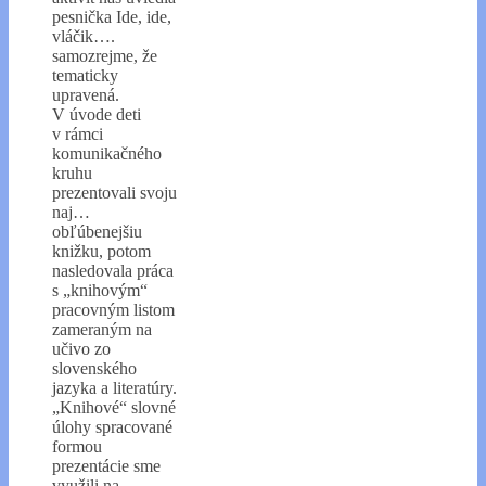
pesnička Ide, ide,
vláčik….
samozrejme, že
tematicky
upravená.
V úvode deti
v rámci
komunikačného
kruhu
prezentovali svoju
naj…
obľúbenejšiu
knižku, potom
nasledovala práca
s „knihovým“
pracovným listom
zameraným na
učivo zo
slovenského
jazyka a literatúry.
„Knihové“ slovné
úlohy spracované
formou
prezentácie sme
využili na