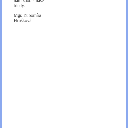
nám zdobia naše
triedy.
Mgr. Ľubomíra
Hrušková