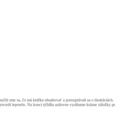
čili sme sa, čo má knižka obsahovať a porozprávali sa o ilustráciách.
 vytvorili leporelo. Na konci týždňa usilovne vyrábame krásne záložky p