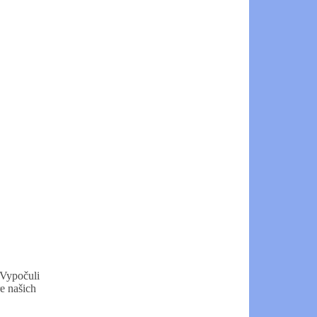
 Vypočuli
re našich