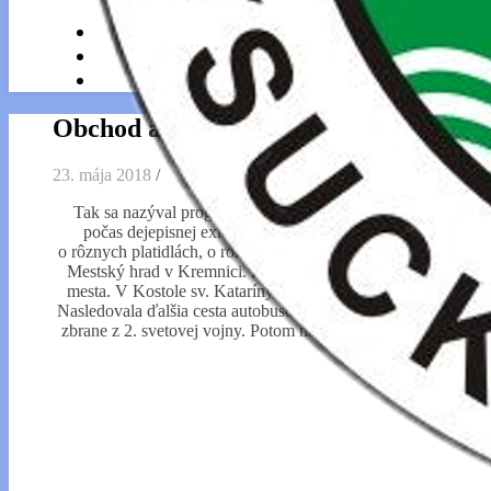
Obchod a peniaze
23. mája 2018
/
Tak sa nazýval program prehliadky, ktorú si naši žiaci zo 
počas dejepisnej exkurzie. Najskôr navštívili Múzeum min
o rôznych platidlách, o rozvoji mincovníctva na našom území. 
Mestský hrad v Kremnici. Zdolali sme vyše sto úzkych točitýc
mesta. V Kostole sv. Kataríny sme sa veľa dozvedeli aj o ve
Nasledovala ďalšia cesta autobusom, tentoraz do Banskej Bystric
zbrane z 2. svetovej vojny. Potom nás už čakalo banskobystri
zážitkov sa žiaci okol
P