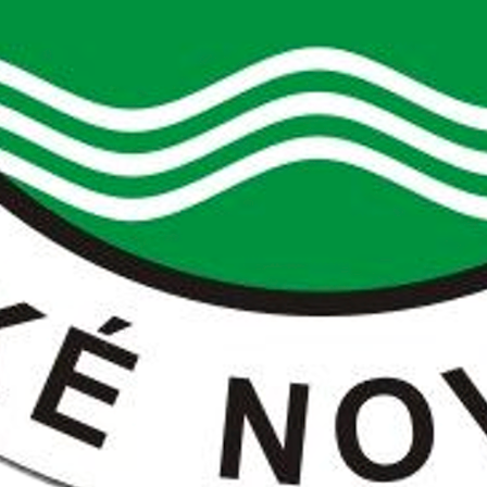
PRIHLÁSENIE UČITELIA
KONTAKT
IN ENGLISH
EDUPAGE
7. a 8. ročníka ZŠ Nábrežná Kys. Nové Mesto mohli pozrieť v utorok 4. 
cí a peňazí v Kremnici, kde sa žiaci dozvedeli mnohé zaujímavosti o 
Najväčší zážitok však mali pri razení vlastných mincí. Neskôr sme sa p
h schodov na strážnej veži, prezreli sme kostnicu a vypočuli prednášku 
ľmi krutých spôsoboch trestania a mučenia za akékoľvek priestupky v s
e. Prezreli sme si Pamätník SNP, ale hlavne nás zaujali lietadlá, tanky
cké námestie, kde sme mali aj krátky čas na voľný program. Plní dojm
o 18,00 hodiny vrátili do svojich domovov.
aedDr. Z. Ševčíková