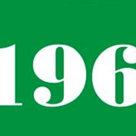
ÚVOD
AKTIVITY
ZÁKLADNÁ ŠKOLA
ŠKOLSKÝ KLUB DETÍ
ŠKOLSKÁ JEDÁLEŇ
NÁBREŽNÁ LEARNING
PRIHLÁSENIE UČITELIA
KONTAKT
IN ENGLISH
EDUPAGE
ÚVOD
AKTIVITY
ZÁKLADNÁ ŠKOLA
ŠKOLSKÝ KLUB DETÍ
ŠKOLSKÁ JEDÁLEŇ
NÁBREŽNÁ LEARNING