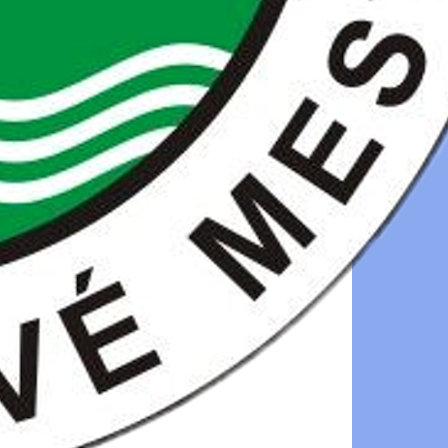
júna 2013
obchode,
resunuli na
o histórii
tredoveku.
, delá a iné
ov a nových