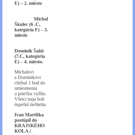
E) –
2. miesto
Michal
Škulec (6 .C,
kategória F) – 3.
miesto
Dominik Šalát
(7.C, kategória
E) – 4. miesto.
Michalovi
a Dominikovi
chýbal 1 bod do
umiestnenia
o priečku vyššie.
Všetci traja boli
úspešní riešitelia.
Ivan Martiška
postúpil do
KRAJSKÉHO
KOLA
(