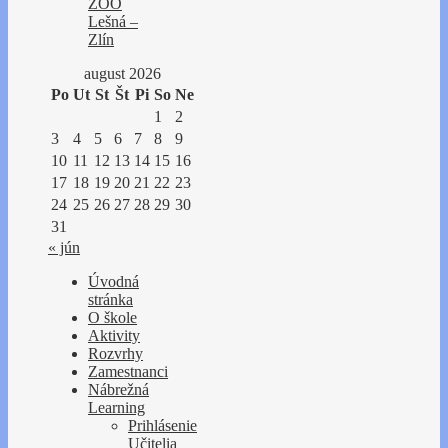
ZOO
Lešná –
Zlín
august 2026
Po
Ut
St
Št
Pi
So
Ne
1
2
3
4
5
6
7
8
9
10
11
12
13
14
15
16
17
18
19
20
21
22
23
24
25
26
27
28
29
30
31
« jún
Úvodná
stránka
O škole
Aktivity
Rozvrhy
Zamestnanci
Nábrežná
Learning
Prihlásenie
Učitelia