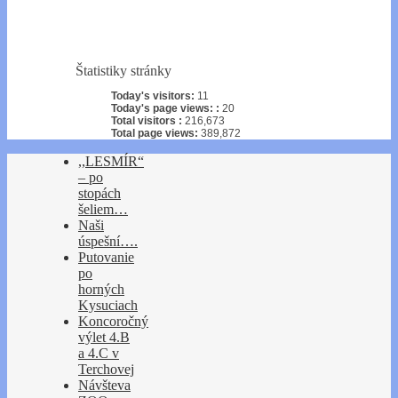
Štatistiky stránky
Today's visitors:
11
Today's page views: :
20
Total visitors :
216,673
Total page views:
389,872
,,LESMÍR“
– po
stopách
šeliem…
Naši
úspešní….
Putovanie
po
horných
Kysuciach
Koncoročný
výlet 4.B
a 4.C v
Terchovej
Návšteva