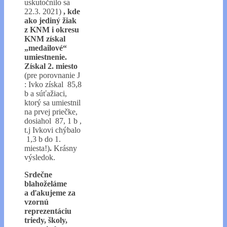
uskutočnilo sa
22.3. 2021)
, kde
ako jediný žiak
z KNM i okresu
KNM získal
„medailové“
umiestnenie.
Získal 2. miesto
(pre porovnanie J
: Ivko získal 85,8
b a súťažiaci,
ktorý sa umiestnil
na prvej priečke,
dosiahol 87, 1 b ,
t.j Ivkovi chýbalo
1,3 b do 1.
miesta!)
.
Krásny
výsledok.
Srdečne
blahoželáme
a ďakujeme za
vzornú
reprezentáciu
triedy, školy,