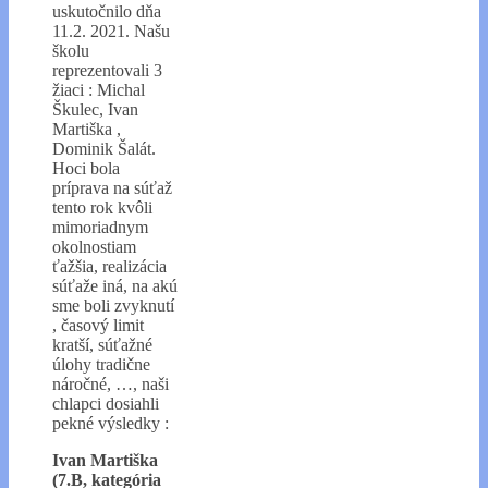
uskutočnilo dňa
11.2. 2021. Našu
školu
reprezentovali 3
žiaci : Michal
Škulec, Ivan
Martiška ,
Dominik Šalát.
Hoci bola
príprava na súťaž
tento rok kvôli
mimoriadnym
okolnostiam
ťažšia, realizácia
súťaže iná, na akú
sme boli zvyknutí
, časový limit
kratší, súťažné
úlohy tradične
náročné, …, naši
chlapci dosiahli
pekné výsledky :
Ivan Martiška
(7.B, kategória