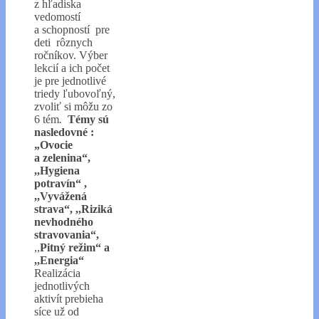
z hľadiska
vedomostí
a schopností pre
deti rôznych
ročníkov. Výber
lekcií a ich počet
je pre jednotlivé
triedy ľubovoľný,
zvoliť si môžu zo
6 tém
.
Témy sú
nasledovné :
„Ovocie
a zelenina“,
,,Hygiena
potravín“ ,
,,Vyvážená
strava“, ,,Riziká
nevhodného
stravovania“,
,,
Pitný režim“ a
,,Energia“
Realizácia
jednotlivých
aktivít prebieha
síce už od