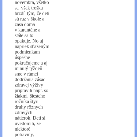
novembra, všetko
sa však troška
brzdí tým, že deti
sú raz v škole a
zasa doma
v karanténe a
stále sa to
opakuje. No aj
napriek sťaženým
podmienkam
úspešne
pokračujeme a aj
minulý týždeň
sme v rámci
dodržania zásad
zdravej výživy
pripravili napr. so
žiakmi šiesteho
ročníka štyri
druhy rôznych
zdravých
nátierok. Deti si
uvedomili, že
niektoré
potraviny,