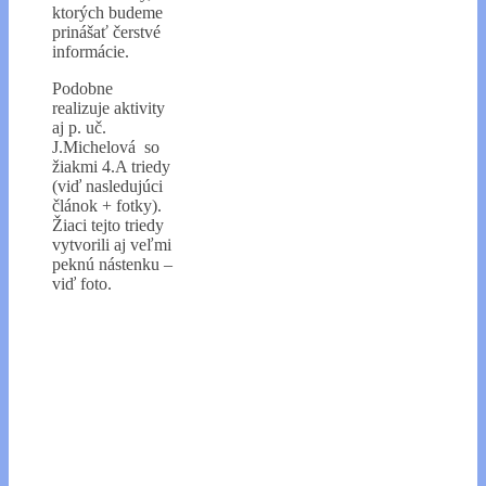
ktorých budeme
prinášať čerstvé
informácie.
Podobne
realizuje aktivity
aj p. uč.
J.Michelová so
žiakmi 4.A triedy
(viď nasledujúci
článok + fotky).
Žiaci tejto triedy
vytvorili aj veľmi
peknú nástenku –
viď foto.