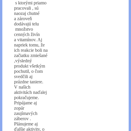
s ktorými priamo
pracovali , sú
naozaj chutné
a zároveň
dodávajú telu
množstvo
cenných živín
a vitamínov. Aj
napriek tomu, že
ich reakcie boli na
začiatku zmiešané
,výsledný
produkt všetkým
pochutil, o čom
svedčili aj
prázdne taniere.
V našich
aktivitách naďalej
pokračujeme.
Pripájame aj
zopár
zaujímavých
záberov .
Plánujeme aj
ďalšie aktivity, o