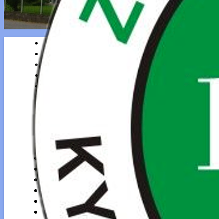
ÚVOD
AKTIVITY
ZÁKLADNÁ ŠKOLA
ŠKOLSKÝ KLUB DETÍ
ŠKOLSKÁ JEDÁLEŇ
NÁBREŽNÁ LEARNING
PRIHLÁSENIE UČITELIA
KONTAKT
IN ENGLISH
EDUPAGE
ÚVOD
AKTIVITY
ZÁKLADNÁ ŠKOLA
ŠKOLSKÝ KLUB DETÍ
ŠKOLSKÁ JEDÁLEŇ
NÁBREŽNÁ LEARNING