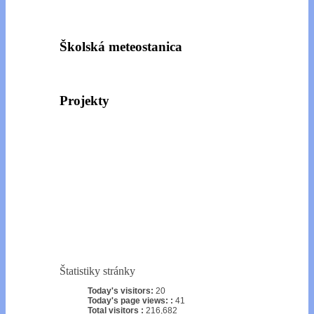
Školská meteostanica
Projekty
Štatistiky stránky
Today's visitors:
20
Today's page views: :
41
Total visitors :
216,682