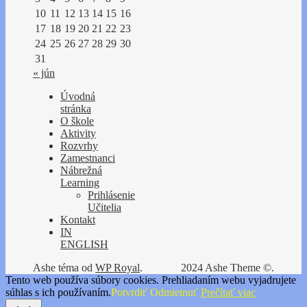
10
11
12
13
14
15
16
17
18
19
20
21
22
23
24
25
26
27
28
29
30
31
« jún
Úvodná
stránka
O škole
Aktivity
Rozvrhy
Zamestnanci
Nábrežná
Learning
Prihlásenie
Učitelia
Kontakt
IN
ENGLISH
Ashe téma od
WP Royal
.
2024 Ashe Theme ©.
Tento web používa súbory cookies. Prehliadaním webu vyjadrujete
súhlas s ich používaním.
Potvrdiť
Odmietnuť
Prečítať viac