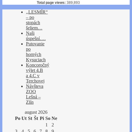
Total page views:
389,893
,,LESMÍR“
– po
stopách
šeliem…
Naši
úspešní….
Putovanie
po
horných
Kysuciach
Koncoročný
výlet 4.B
a 4.C v
Terchovej
Návšteva
ZOO
Lešná –
Zlín
august 2026
Po
Ut
St
Št
Pi
So
Ne
1
2
3
4
5
6
7
8
9