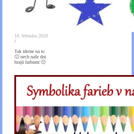
10. februára 2020
/
Tak ideme na to
🙂 nech naše dni
hrajú farbami 🙂