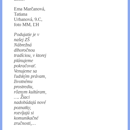
Ema Marčanová,
Tatiana
Urbanová, 9.C,
foto MM, ĽH
Podujatie je v
našej ZŠ
Nábrežná
dlhoročnou
tradíciou, v ktorej
plánujeme
pokračovať.
Venujeme sa
ľudským právam,
životnému
prostrediu,
rôznym kultúram,
…. Žiaci
nadobúdajú nové
poznatky,
rozvíjajú si
komunikačné
zručnosti,…