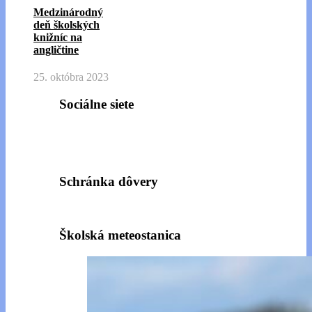
Medzinárodný
deň školských
knižníc na
angličtine
25. októbra 2023
Sociálne siete
Schránka dôvery
Školská meteostanica