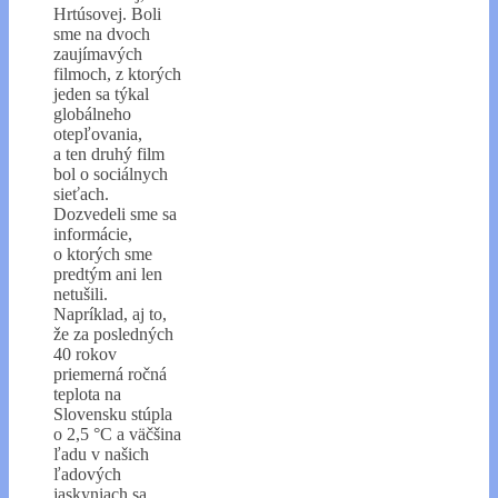
Hrtúsovej. Boli
sme na dvoch
zaujímavých
filmoch, z ktorých
jeden sa týkal
globálneho
otepľovania,
a ten druhý film
bol o sociálnych
sieťach.
Dozvedeli sme sa
informácie,
o ktorých sme
predtým ani len
netušili.
Napríklad, aj to,
že za posledných
40 rokov
priemerná ročná
teplota na
Slovensku stúpla
o 2,5 °C a väčšina
ľadu v našich
ľadových
jaskyniach sa