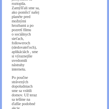
roztopila.
Zamýšľali sme sa,
ako pomôcť našej
planéte pred
možnými
hrozbami a po
pozretí filmu
o sociálnych
sieťach,
followeroch
(sledovateľoch),
aplikáciách , sme
si výraznejšie
uvedomili
nástrahy
internetu.
Po poučne
strávených
dopoludniach
sme sa vrátili
domov. Už teraz
sa tešíme na
ďalšie podobné
akcie.