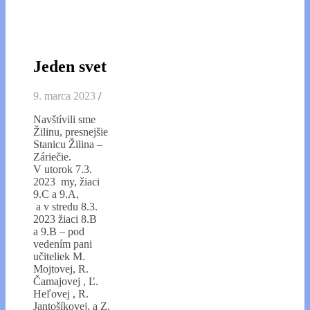
Jeden svet
9. marca 2023
/
Navštívili sme
Žilinu, presnejšie
Stanicu Žilina –
Záriečie.
V utorok 7.3.
2023 my, žiaci
9.C a 9.A,
a v stredu 8.3.
2023 žiaci 8.B
a 9.B – pod
vedením pani
učiteliek M.
Mojtovej, R.
Čamajovej , Ľ.
Heľovej , R.
Jantošíkovej, a Z.