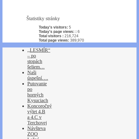
Štatistiky stránky
Today's visitors:
5
Today's page views: :
6
Total visitors :
216,724
Total page views:
389,970
,,LESMÍR“
– po
stopách
šeliem…
Naši
úspešní….
Putovanie
po
horných
Kysuciach
Koncoročný
výlet 4.B
a 4.C v
Terchovej
Návšteva
ZOO