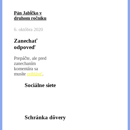
Pán Jabĺčko v
druhom ročníku
6. októbra 2020
Zanechať
odpoveď
Prepáčte, ale pred
zanechaním
komentára sa
musíte
prihlásiť
.
Sociálne siete
Schránka dôvery