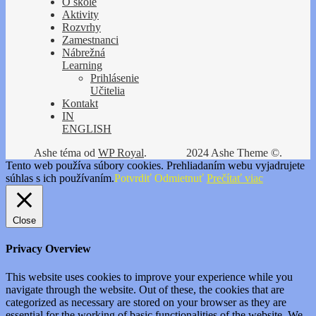
O škole
Aktivity
Rozvrhy
Zamestnanci
Nábrežná
Learning
Prihlásenie
Učitelia
Kontakt
IN
ENGLISH
Ashe téma od
WP Royal
.
2024 Ashe Theme ©.
Tento web používa súbory cookies. Prehliadaním webu vyjadrujete
súhlas s ich používaním.
Potvrdiť
Odmietnuť
Prečítať viac
Close
Privacy Overview
This website uses cookies to improve your experience while you
navigate through the website. Out of these, the cookies that are
categorized as necessary are stored on your browser as they are
essential for the working of basic functionalities of the website. We