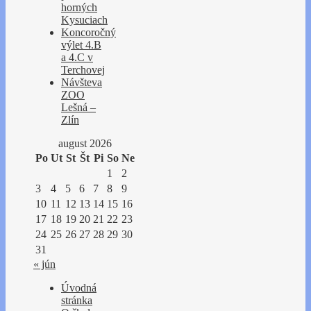
horných
Kysuciach
Koncoročný
výlet 4.B
a 4.C v
Terchovej
Návšteva
ZOO
Lešná –
Zlín
august 2026
Po
Ut
St
Št
Pi
So
Ne
1
2
3
4
5
6
7
8
9
10
11
12
13
14
15
16
17
18
19
20
21
22
23
24
25
26
27
28
29
30
31
« jún
Úvodná
stránka