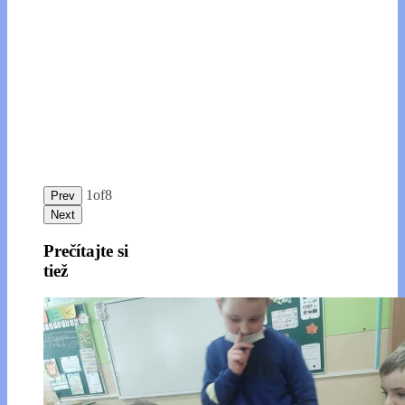
1
of
8
Prev
Next
Prečítajte si
tiež