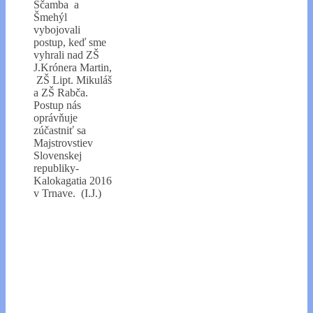
Ščamba a
Šmehýl
vybojovali
postup, keď sme
vyhrali nad ZŠ
J.Krónera Martin,
ZŠ Lipt. Mikuláš
a ZŠ Rabča.
Postup nás
oprávňuje
zúčastniť sa
Majstrovstiev
Slovenskej
republiky-
Kalokagatia 2016
v Trnave. (I.J.)