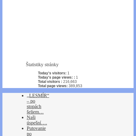
Štatistiky stránky
Today's visitors:
1
Today's page views: :
1
Total visitors :
216,663
Total page views:
389,853
,,LESMÍR“
– po
stopách
šeliem…
Naši
úspešní….
Putovanie
po