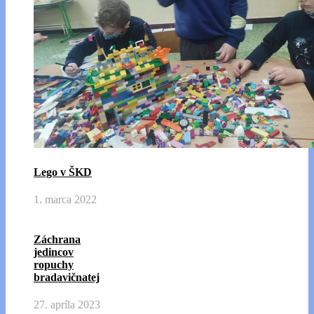
Lego v ŠKD
1. marca 2022
Záchrana
jedincov
ropuchy
bradavičnatej
27. apríla 2023