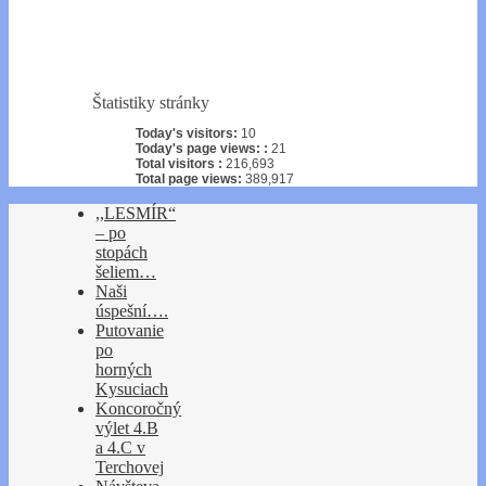
Štatistiky stránky
Today's visitors:
10
Today's page views: :
21
Total visitors :
216,693
Total page views:
389,917
,,LESMÍR“
– po
stopách
šeliem…
Naši
úspešní….
Putovanie
po
horných
Kysuciach
Koncoročný
výlet 4.B
a 4.C v
Terchovej