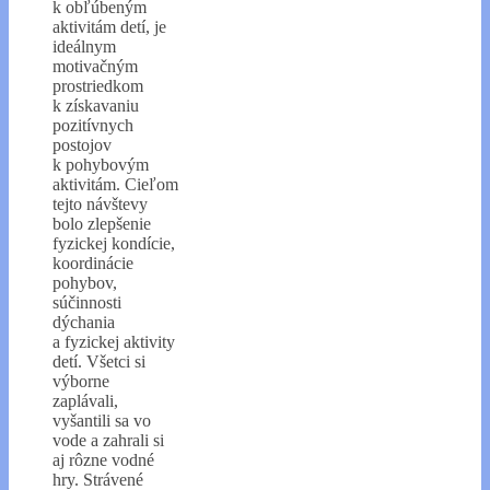
k obľúbeným
aktivitám detí, je
ideálnym
motivačným
prostriedkom
k získavaniu
pozitívnych
postojov
k pohybovým
aktivitám. Cieľom
tejto návštevy
bolo zlepšenie
fyzickej kondície,
koordinácie
pohybov,
súčinnosti
dýchania
a fyzickej aktivity
detí. Všetci si
výborne
zaplávali,
vyšantili sa vo
vode a zahrali si
aj rôzne vodné
hry. Strávené