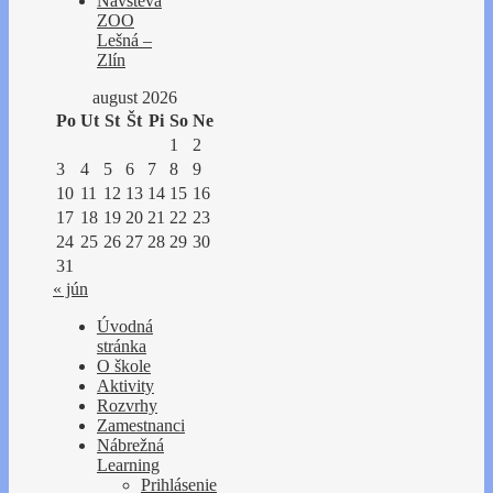
Návšteva
ZOO
Lešná –
Zlín
august 2026
Po
Ut
St
Št
Pi
So
Ne
1
2
3
4
5
6
7
8
9
10
11
12
13
14
15
16
17
18
19
20
21
22
23
24
25
26
27
28
29
30
31
« jún
Úvodná
stránka
O škole
Aktivity
Rozvrhy
Zamestnanci
Nábrežná
Learning
Prihlásenie