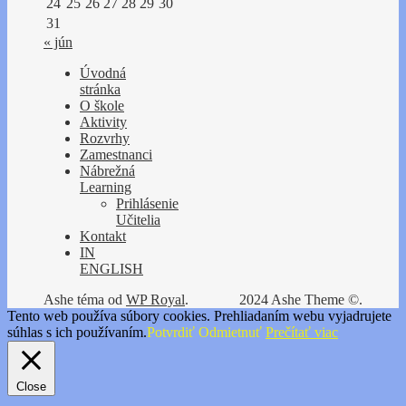
24
25
26
27
28
29
30
31
« jún
Úvodná
stránka
O škole
Aktivity
Rozvrhy
Zamestnanci
Nábrežná
Learning
Prihlásenie
Učitelia
Kontakt
IN
ENGLISH
Ashe téma od
WP Royal
.
2024 Ashe Theme ©.
Tento web používa súbory cookies. Prehliadaním webu vyjadrujete
súhlas s ich používaním.
Potvrdiť
Odmietnuť
Prečítať viac
Close