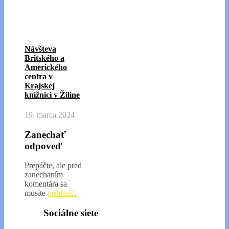
Návšteva
Britského a
Amerického
centra v
Krajskej
knižnici v Žiline
19. marca 2024
Zanechať
odpoveď
Prepáčte, ale pred
zanechaním
komentára sa
musíte
prihlásiť
.
Sociálne siete