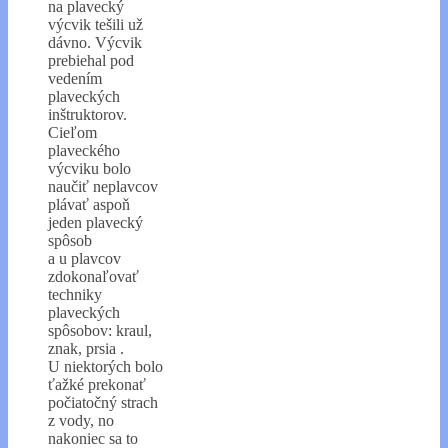
na plavecký
výcvik tešili už
dávno. Výcvik
prebiehal pod
vedením
plaveckých
inštruktorov.
Cieľom
plaveckého
výcviku bolo
naučiť neplavcov
plávať aspoň
jeden plavecký
spôsob
a u plavcov
zdokonaľovať
techniky
plaveckých
spôsobov: kraul,
znak, prsia .
U niektorých bolo
ťažké prekonať
počiatočný strach
z vody, no
nakoniec sa to