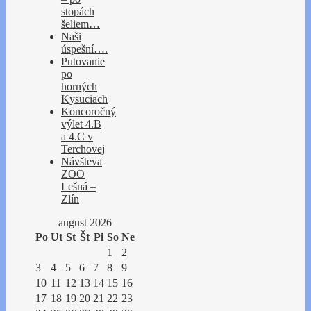
stopách
šeliem…
Naši
úspešní….
Putovanie
po
horných
Kysuciach
Koncoročný
výlet 4.B
a 4.C v
Terchovej
Návšteva
ZOO
Lešná –
Zlín
august 2026
Po
Ut
St
Št
Pi
So
Ne
1
2
3
4
5
6
7
8
9
10
11
12
13
14
15
16
17
18
19
20
21
22
23