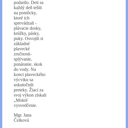
podarilo. Deti sa
každý deň tešili
na pomôcky,
ktoré ich
sprevádzali -
plávacie dosky,
krúžky, pásky,
puky. Osvojili si
základné
plavecké
zručnosti-
splývanie,
ponáranie, skok
do vody. Na
konci plaveckého
výcviku sa
uskutočnili
preteky. Žiaci za
svoj výkon získali
„Mokré
vysvedčenie.
Mgr. Jana
Čelková