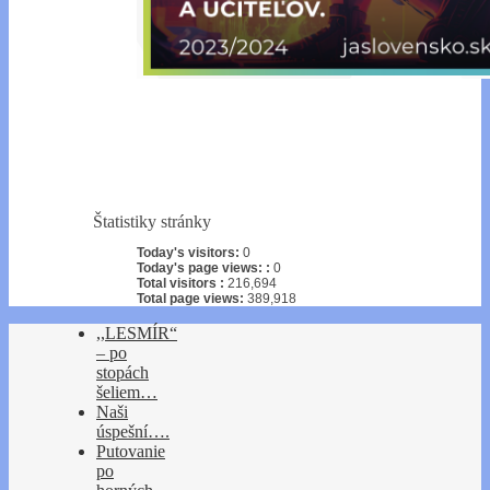
Štatistiky stránky
Today's visitors:
0
Today's page views: :
0
Total visitors :
216,694
Total page views:
389,918
,,LESMÍR“
– po
stopách
šeliem…
Naši
úspešní….
Putovanie
po