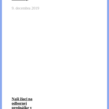
9. decembra 2019
Naši žiaci na
odbornej
prednáške v