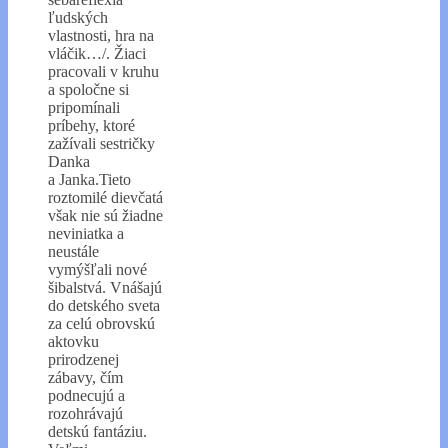
ľudských
vlastnosti, hra na
vláčik…/. Žiaci
pracovali v kruhu
a spoločne si
pripomínali
príbehy, ktoré
zažívali sestričky
Danka
a Janka.Tieto
roztomilé dievčatá
však nie sú žiadne
neviniatka a
neustále
vymýšľali nové
šibalstvá. Vnášajú
do detského sveta
za celú obrovskú
aktovku
prirodzenej
zábavy, čím
podnecujú a
rozohrávajú
detskú fantáziu.