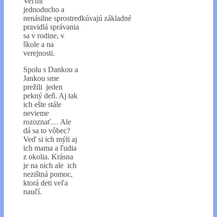
Veľmi
jednoducho a
nenásilne sprostredkúvajú základné
pravidlá správania
sa v rodine, v
škole a na
verejnosti.
Spolu s Dankou a
Jankou sme
prežili jeden
pekný deň. Aj tak
ich ešte stále
nevieme
rozoznať… Ale
dá sa to vôbec?
Veď si ich mýli aj
ich mama a ľudia
z okolia. Krásna
je na nich ale ich
nezištná pomoc,
ktorá deti veľa
naučí.