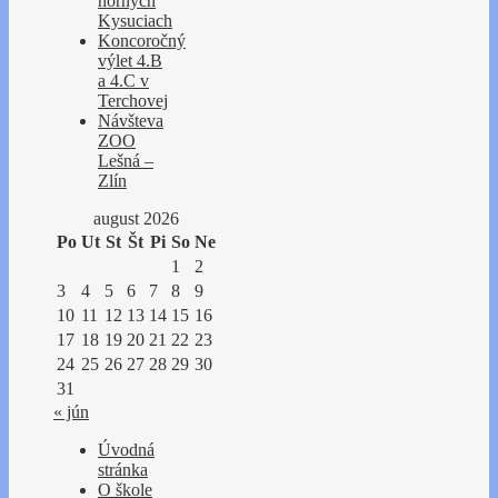
horných
Kysuciach
Koncoročný
výlet 4.B
a 4.C v
Terchovej
Návšteva
ZOO
Lešná –
Zlín
august 2026
Po
Ut
St
Št
Pi
So
Ne
1
2
3
4
5
6
7
8
9
10
11
12
13
14
15
16
17
18
19
20
21
22
23
24
25
26
27
28
29
30
31
« jún
Úvodná
stránka
O škole