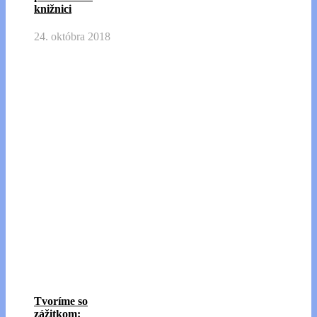
knižnici
24. októbra 2018
Tvoríme so
zážitkom: