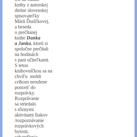
knihy z autorskej
dielne slovenskej
spisovateľky
Márii Ďuríčkovej,
a beseda
o prečítanej
knihe
Danka
a Janka
, ktorú si
spoločne prečítali
na hodinách
s pani učiteľkami.
S tetou
knihovníčkou sa na
chvíľu mohli
celkom nerušene
ponoriť do
rozprávky.
Rozprávanie
sa striedalo
s rôznymi
aktivitami žiakov
/rozpoznávanie
rozprávkových
bytosti,
sebareflexia