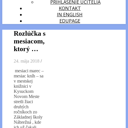
PRIHLÁSENIE UČITELIA
KONTAKT
IN ENGLISH
EDUPAGE
Rozlúčka s
mesiacom,
ktorý …
24. mája 2018
/
mesiaci marec –
mesiac kníh – sa
v mestskej
knižnici v
Kysuckom
Novom Meste
stretli žiaci
druhých
ročníkoch zo
Základnej školy
Nábrežná , kde
ich už čakali