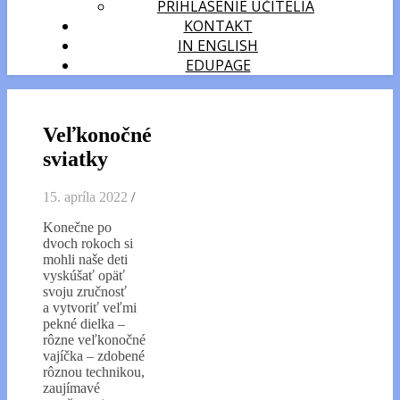
PRIHLÁSENIE UČITELIA
KONTAKT
IN ENGLISH
EDUPAGE
Veľkonočné
sviatky
15. apríla 2022
/
Konečne po
dvoch rokoch si
mohli naše deti
vyskúšať opäť
svoju zručnosť
a vytvoriť veľmi
pekné dielka –
rôzne veľkonočné
vajíčka – zdobené
rôznou technikou,
zaujímavé