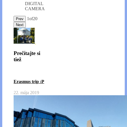
DIGITAL
CAMERA
1
of
20
Prev
Next
Prečítajte si
tiež
Erasmus trip :P
22. mája 2019