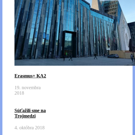
Erasmus+ KA2
19. novembra
2018
Súťažili sme na
Trojmedzi
4. októbra 2018