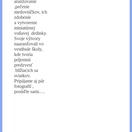
aranžovanie
,pečenie
medovníčkov, ich
zdobenie
a vytvorenie
miniatúrnej
voňavej dedinky.
Svoje výtvory
naaranžovali vo
vestibule školy,
kde tvoria
príjemnú
predzvesť
blížiacich sa
sviatkov.
Pripájame aj pár
fotografií ,
posúďte sami….