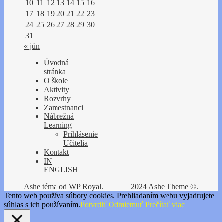
10
11
12
13
14
15
16
17
18
19
20
21
22
23
24
25
26
27
28
29
30
31
« jún
Úvodná
stránka
O škole
Aktivity
Rozvrhy
Zamestnanci
Nábrežná
Learning
Prihlásenie
Učitelia
Kontakt
IN
ENGLISH
Ashe téma od
WP Royal
.
2024 Ashe Theme ©.
Tento web používa súbory cookies. Prehliadaním webu vyjadrujete
súhlas s ich používaním.
Potvrdiť
Odmietnuť
Prečítať viac