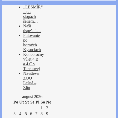
,,LESMÍR“
– po
stopách
šeliem…
Naši
úspešní….
Putovanie
po
horných
Kysuciach
Koncoročný
výlet 4.B
a 4.C v
Terchovej
Návšteva
ZOO
Lešná –
Zlín
august 2026
Po
Ut
St
Št
Pi
So
Ne
1
2
3
4
5
6
7
8
9