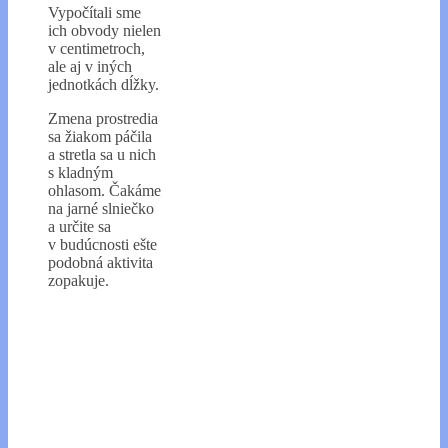
Vypočítali sme
ich obvody nielen
v centimetroch,
ale aj v iných
jednotkách dĺžky.
Zmena prostredia
sa žiakom páčila
a stretla sa u nich
s kladným
ohlasom. Čakáme
na jarné slniečko
a určite sa
v budúcnosti ešte
podobná aktivita
zopakuje.