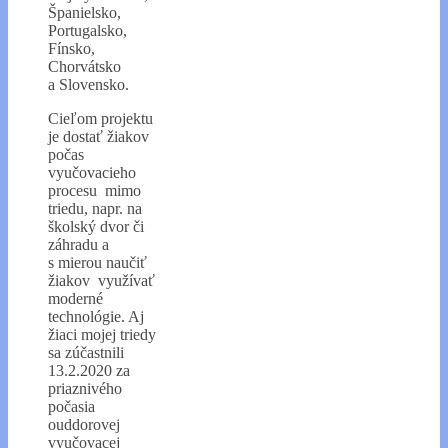
Španielsko,
Portugalsko,
Fínsko,
Chorvátsko
a Slovensko.
Cieľom projektu
je dostať žiakov
počas
vyučovacieho
procesu mimo
triedu, napr. na
školský dvor či
záhradu a
s mierou naučiť
žiakov využívať
moderné
technológie. Aj
žiaci mojej triedy
sa zúčastnili
13.2.2020 za
priaznivého
počasia
ouddorovej
vyučovacej