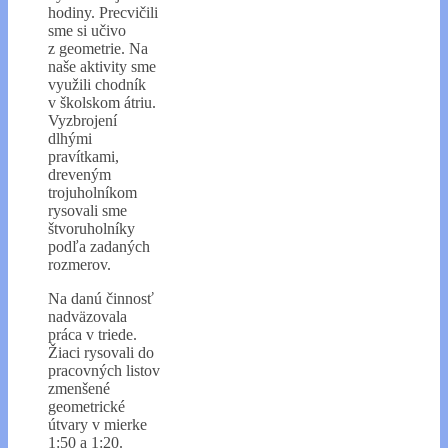
hodiny. Precvičili
sme si učivo
z geometrie. Na
naše aktivity sme
využili chodník
v školskom átriu.
Vyzbrojení
dlhými
pravítkami,
dreveným
trojuholníkom
rysovali sme
štvoruholníky
podľa zadaných
rozmerov.
Na danú činnosť
nadväzovala
práca v triede.
Žiaci rysovali do
pracovných listov
zmenšené
geometrické
útvary v mierke
1:50 a 1:20.