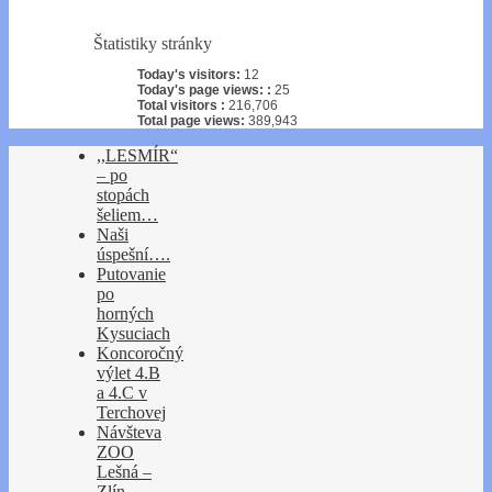
Štatistiky stránky
Today's visitors:
12
Today's page views: :
25
Total visitors :
216,706
Total page views:
389,943
,,LESMÍR“
– po
stopách
šeliem…
Naši
úspešní….
Putovanie
po
horných
Kysuciach
Koncoročný
výlet 4.B
a 4.C v
Terchovej
Návšteva
ZOO
Lešná –
Zlín