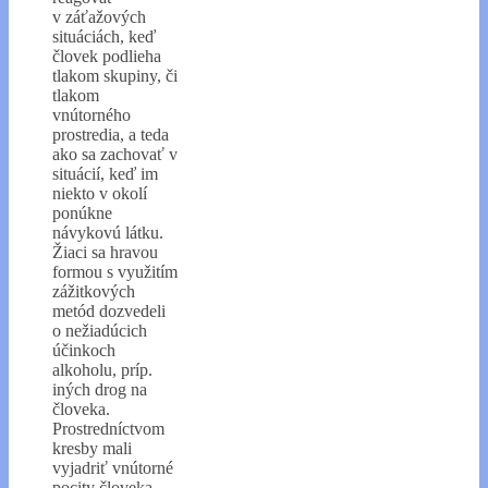
v záťažových
situáciách, keď
človek podlieha
tlakom skupiny, či
tlakom
vnútorného
prostredia, a teda
ako sa zachovať v
situácií, keď im
niekto v okolí
ponúkne
návykovú látku.
Žiaci sa hravou
formou s využitím
zážitkových
metód dozvedeli
o nežiadúcich
účinkoch
alkoholu, príp.
iných drog na
človeka.
Prostredníctvom
kresby mali
vyjadriť vnútorné
pocity človeka