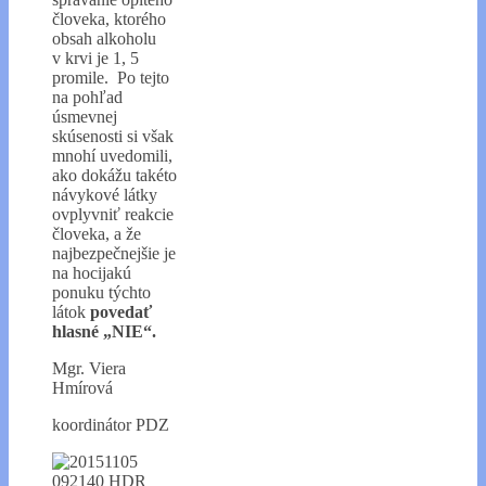
človeka, ktorého
obsah alkoholu
v krvi je 1, 5
promile. Po tejto
na pohľad
úsmevnej
skúsenosti si však
mnohí uvedomili,
ako dokážu takéto
návykové látky
ovplyvniť reakcie
človeka, a že
najbezpečnejšie je
na hocijakú
ponuku týchto
látok
povedať
hlasné „NIE“.
Mgr. Viera
Hmírová
koordinátor PDZ