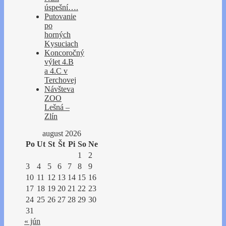
úspešní….
Putovanie
po
horných
Kysuciach
Koncoročný
výlet 4.B
a 4.C v
Terchovej
Návšteva
ZOO
Lešná –
Zlín
august 2026
Po
Ut
St
Št
Pi
So
Ne
1
2
3
4
5
6
7
8
9
10
11
12
13
14
15
16
17
18
19
20
21
22
23
24
25
26
27
28
29
30
31
« jún