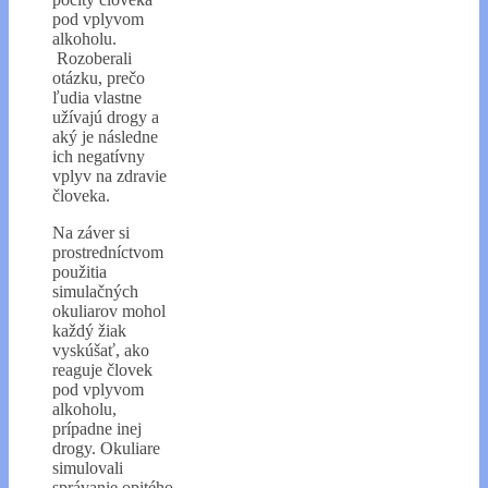
pod vplyvom
alkoholu.
Rozoberali
otázku, prečo
ľudia vlastne
užívajú drogy a
aký je následne
ich negatívny
vplyv na zdravie
človeka.
Na záver si
prostredníctvom
použitia
simulačných
okuliarov mohol
každý žiak
vyskúšať, ako
reaguje človek
pod vplyvom
alkoholu,
prípadne inej
drogy. Okuliare
simulovali
správanie opitého