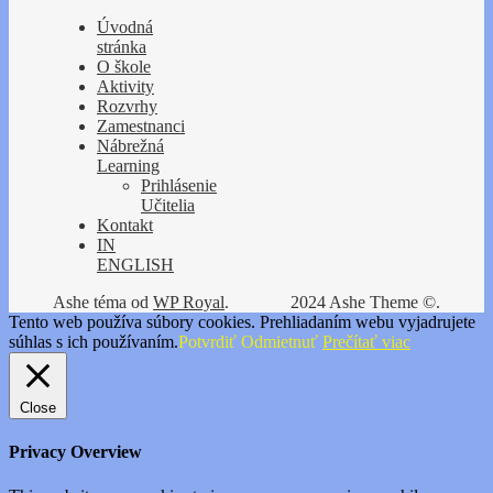
Úvodná
stránka
O škole
Aktivity
Rozvrhy
Zamestnanci
Nábrežná
Learning
Prihlásenie
Učitelia
Kontakt
IN
ENGLISH
Ashe téma od
WP Royal
.
2024 Ashe Theme ©.
Tento web používa súbory cookies. Prehliadaním webu vyjadrujete
súhlas s ich používaním.
Potvrdiť
Odmietnuť
Prečítať viac
Close
Privacy Overview