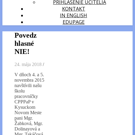
PRIHLÁSENIE UČITELIA
KONTAKT
IN ENGLISH
EDUPAGE
Povedz
hlasné
NIE!
24. mája 2018
/
V dňoch 4. a 5.
novembra 2015
navštívili našu
školu
pracovníčky
CPPPaP v
Kysuckom
Novom Meste
pani Mgr.
Žabková, Mgr.
Dolinayová a
Mgr. Takáčová,