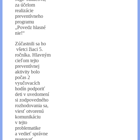
za účelom
realizácie
preventívneho
programu
„Povedz hlasné
nie!“
Zúčastnili sa ho
všetci žiaci 5.
ročníka. Hlavným
cieľom tejto
preventívnej
aktivity bolo
počas 2
vyučovacích
hodín podporiť
deti v uvedomení
si zodpovedného
rozhodovania sa,
viesť otvorenú
komunikáciu
v tejto
problematike
a vedieť správne
reagovať