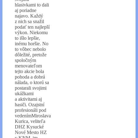
hlasivkami to dali
aj poriadne
najavo. Každý
z nich sa snažil
podať ten najlepší
výkon. Niekomu
to išlo lepšie,
inému horšie. No
to vôbec nebolo
dôležité, pretože
spoločným
menovateľom
tejto akcie bola
pohoda a dobrá
nálada, o ktorú sa
postarali svojimi
ukážkami
a aktivitami aj
hasiči. Ozajstní
profesionáli pod
vedenímMiroslava
Kurica, veliteľa
DHZ Kysucké
Nové Mesto HZ
v KNM im