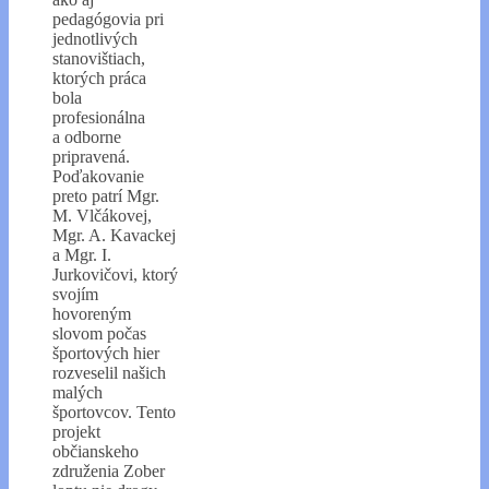
pedagógovia pri
jednotlivých
stanovištiach,
ktorých práca
bola
profesionálna
a odborne
pripravená.
Poďakovanie
preto patrí Mgr.
M. Vlčákovej,
Mgr. A. Kavackej
a Mgr. I.
Jurkovičovi, ktorý
svojím
hovoreným
slovom počas
športových hier
rozveselil našich
malých
športovcov. Tento
projekt
občianskeho
združenia Zober