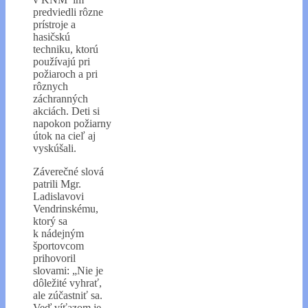
predviedli rôzne
prístroje a
hasičskú
techniku, ktorú
používajú pri
požiaroch a pri
rôznych
záchranných
akciách. Deti si
napokon požiarny
útok na cieľ aj
vyskúšali.
Záverečné slová
patrili Mgr.
Ladislavovi
Vendrinskému,
ktorý sa
k nádejným
športovcom
prihovoril
slovami: „Nie je
dôležité vyhrať,
ale zúčastniť sa.
Veď víťazom je