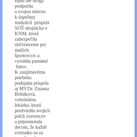
loptu nie drogy
podporila
a svojou mierou
k úspešnej
realizácií prispela
SOŠ strojnícka v
KNM, ktorá
zabezpečila
občerstvenie pre
malých
športovcov a
vyrobila pamätné
listov.
K zaujímavému
priebehu
podujatia prispela
aj MVDr. Zuzana
Bobáková,
veterinárna
lekárka, ktorá
predviedla svojich
psích zverencov
a pripomenula
deťom, že každé
zvieratko sa za