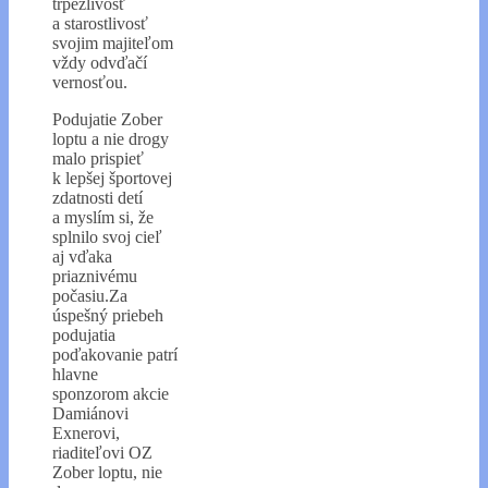
trpezlivosť
a starostlivosť
svojim majiteľom
vždy odvďačí
vernosťou.
Podujatie Zober
loptu a nie drogy
malo prispieť
k lepšej športovej
zdatnosti detí
a myslím si, že
splnilo svoj cieľ
aj vďaka
priaznivému
počasiu.Za
úspešný priebeh
podujatia
poďakovanie patrí
hlavne
sponzorom akcie
Damiánovi
Exnerovi,
riaditeľovi OZ
Zober loptu, nie