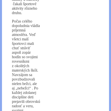
čakali športové
aktivity rôzneho
druhu.
Počas celého
dopoludnia vládla
príjemná
atmosféra. Veď
všetci malí
športovci mali
chuť stráviť
aspoň zopár
hodín so svojimi
rovesníkmi
z okolitých
materských škôl.
Navzájom sa
povzbudzovali
nielen bežci, ale
aj „nebežci“ . Po
každej zdolanej
disciplíne deti
prejavili obrovskú
radosť a veru,
svojimi