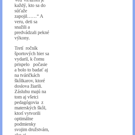
každý, kto sa do
súťaže
zapojil……“ A
veru, deti sa
snažili a
predvádzali pekné
výkony.
Tretí ročník
športových hier sa
vydaril, k čomu
prispelo počasie
a bolo to badať aj
na tváričkách
škôlkarov, ktoré
doslova žiarili.
Zásluhu majú na
tom aj všetci
pedagógovia z
materských škôl,
ktorí vytvorili
optimálne
podmienky
svojim družstvám,
ako aj