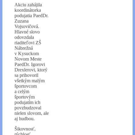
Akciu zahájila
koordinátorka
podujatia PaedDr.
Zuzana
Vojsovičová.
Hlavné slovo
odovzdala
riaditeľovi ZŠ
Nábrežná
v Kysuckom
Novom Meste
PaedDr. Igorovi
Drexlerovi, ktorý
sa prihovoril
všetkým malým
športovcom
a celým
športovým
podujatím ich
povzbudzoval
nielen slovom, ale
aj hudbou.
Šikovnosť,
rýchlosť,