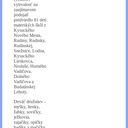
vytrvalosť na
zaujímavom
podujatí
predviedlo 81 detí
materských škôl z
Kysuckého
Nového Mesta,
Rudiny, Rudinky,
Rudinskej,
Snežnice, Lodna,
Kysuckého
Lieskovca,
Nesluše, Horného
Vadičova,
Dolného
Vadičova a
Budatínskej
Lehoty.
Deväť družstiev –
myšky, lienky,
žabky, sovičky,
ježkovia,
zajačiky, opičky
hadíky a mačičky