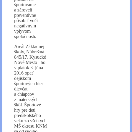
športovanie
a zároveň
preventívne
pôsobiť voči
negatívnym
vplyvom
spoločnosti.
Areál Základnej
školy, Nábrežná
845/17, Kysucké
Nové Mesto bol
v piatok 3. júna
2016 opäť
dejiskom
športových hier
dievčat
a chlapcov
z materských
škôl. Športové
hry pre deti
predškolského
veku zo všetkých
MŠ okresu KNM
sa od svojho