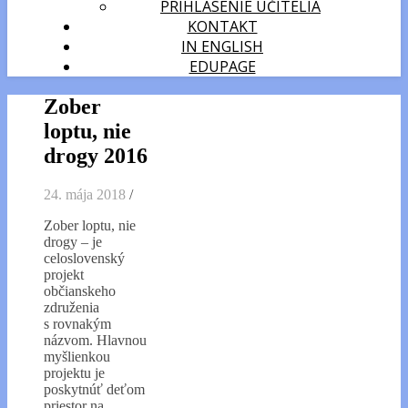
PRIHLÁSENIE UČITELIA
KONTAKT
IN ENGLISH
EDUPAGE
Zober
loptu, nie
drogy 2016
24. mája 2018
/
Zober loptu, nie
drogy – je
celoslovenský
projekt
občianskeho
združenia
s rovnakým
názvom. Hlavnou
myšlienkou
projektu je
poskytnúť deťom
priestor na