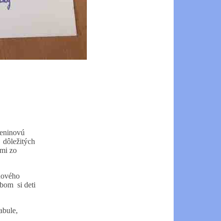
eleninovú
m dôležitých
ami zo
inového
obom si deti
abule,