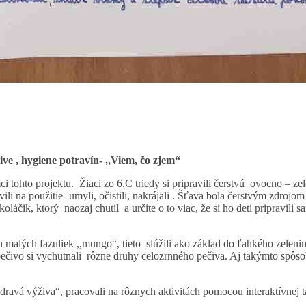
ve , hygiene potravín- ,,Viem, čo zjem“
mci tohto projektu. Žiaci zo 6.C triedy si pripravili čerstvú ovocno – z
ili na použitie- umyli, očistili, nakrájali . Šťava bola čerstvým zdrojo
oláčik, ktorý naozaj chutil a určite o to viac, že si ho deti pripravili s
ých malých fazuliek ,,mungo“, tieto slúžili ako základ do ľahkého zelen
 pečivo si vychutnali rôzne druhy celozrnného pečiva. Aj takýmto spôs
Zdravá výživa“, pracovali na rôznych aktivitách pomocou interaktívnej t